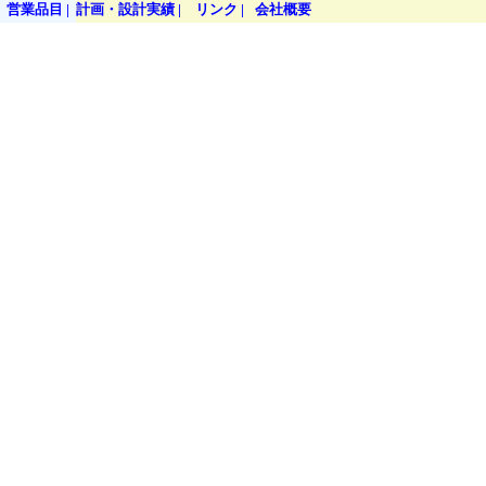
営業品目
|
計画・設計実績 |
リンク |
会社概要